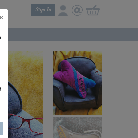
Sign In
×
e
d