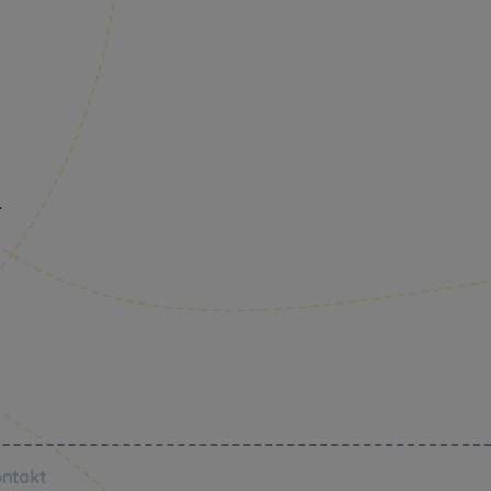
.
ntakt