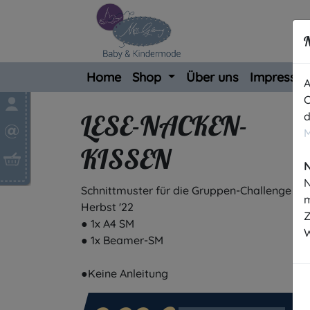
N
Home
Shop
Über uns
Impressu
A
C
LESE-NACKEN-
d
M
KISSEN
N
Schnittmuster für die Gruppen-Challenge im
m
Herbst '22
Z
● 1x A4 SM
W
● 1x Beamer-SM